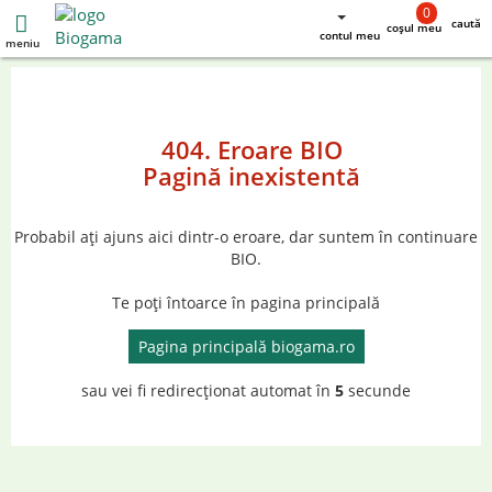
0
caută
coșul meu
contul meu
meniu
404. Eroare BIO
Pagină inexistentă
Probabil ați ajuns aici dintr-o eroare, dar suntem în continuare
BIO.
Te poți întoarce în pagina principală
Pagina principală biogama.ro
sau vei fi redirecționat automat în
5
secunde