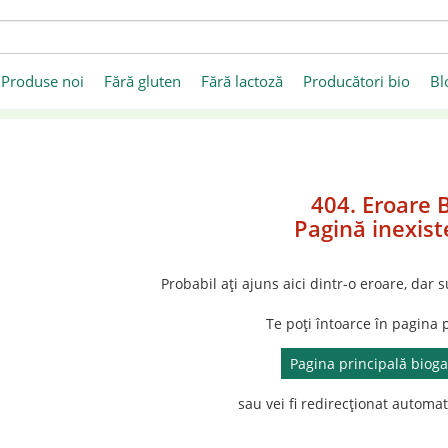
Produse noi
Fără gluten
Fără lactoză
Producători bio
Bl
404. Eroare 
Pagină inexis
Probabil ați ajuns aici dintr-o eroare, dar
Te poți întoarce în pagina 
Pagina principală biog
sau vei fi redirecționat automa