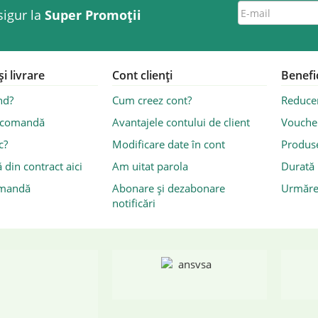
sigur la
Super Promoții
 livrare
Cont clienți
Benefic
nd?
Cum creez cont?
Reducer
 comandă
Avantajele contului de client
Vouche
c?
Modificare date în cont
Produse
 din contract aici
Am uitat parola
Durată 
omandă
Abonare și dezabonare
Urmăre
notificări