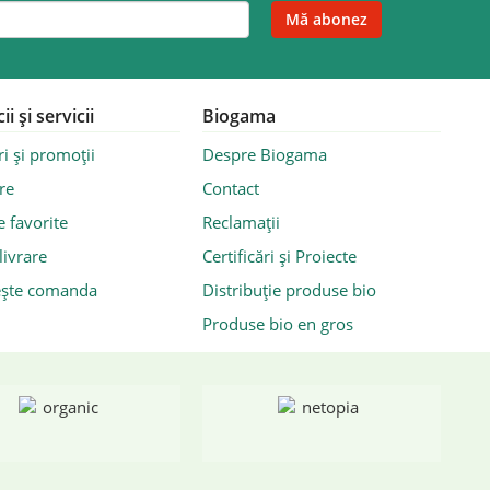
ii și servicii
Biogama
i și promoții
Despre Biogama
re
Contact
 favorite
Reclamații
livrare
Certificări și Proiecte
ște comanda
Distribuție produse bio
Produse bio en gros