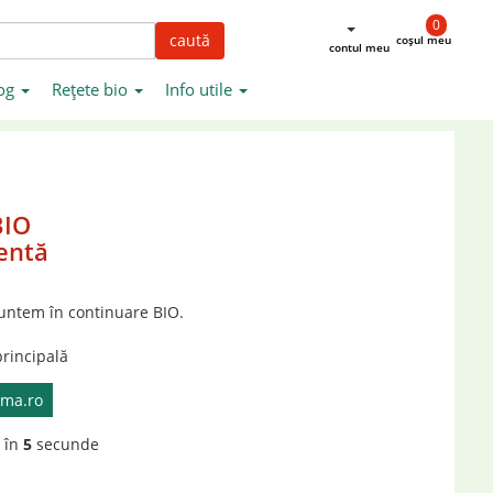
0
caută
coșul meu
contul meu
og
Rețete bio
Info utile
BIO
tentă
 suntem în continuare BIO.
principală
ama.ro
t în
5
secunde