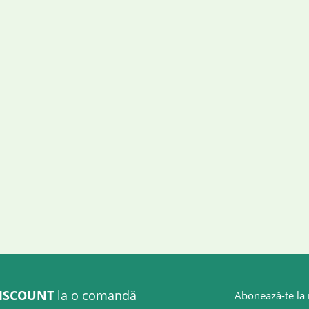
ISCOUNT
la o comandă
Abonează-te la 