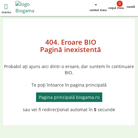
0
caută
coșul meu
contul meu
meniu
404. Eroare BIO
Pagină inexistentă
Probabil ați ajuns aici dintr-o eroare, dar suntem în continuare
BIO.
Te poți întoarce în pagina principală
Pagina principală biogama.ro
sau vei fi redirecționat automat în
5
secunde